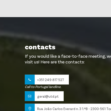
contacts
If you would like a face-to-face meeting, w
visit us! Here are the contacts:
+351 249 817 527
Call to Portugal landline.
geral@utd.pt
Rua João Carlos Everard n. 3 1.ºB - 2300-561 T