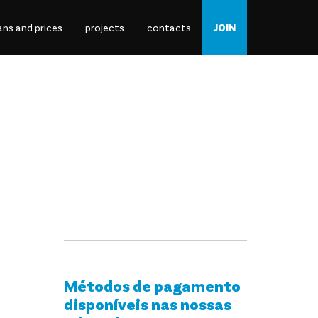
ans an
d prices
proj
ects
cont
acts
JO
IN
Métodos de pagamento
disponíveis nas nossas