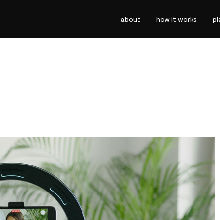
abo
ut
how it
works
pl